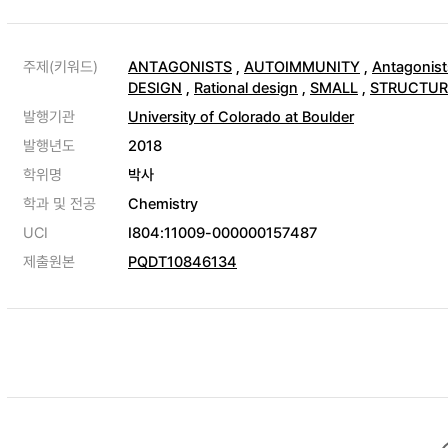
주제(키워드)
ANTAGONISTS
,
AUTOIMMUNITY
,
Antagonist
DESIGN
,
Rational design
,
SMALL
,
STRUCTUR
발행기관
University of Colorado at Boulder
발행년도
2018
학위명
박사
학과 및 전공
Chemistry
UCI
I804:11009-000000157487
제출원본
PQDT10846134