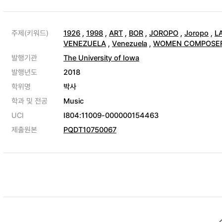
주제(키워드)
1926
,
1998
,
ART
,
BOR
,
JOROPO
,
Joropo
,
L
VENEZUELA
,
Venezuela
,
WOMEN COMPOSE
발행기관
The University of Iowa
발행년도
2018
학위명
박사
학과 및 전공
Music
UCI
I804:11009-000000154463
제출원본
PQDT10750067