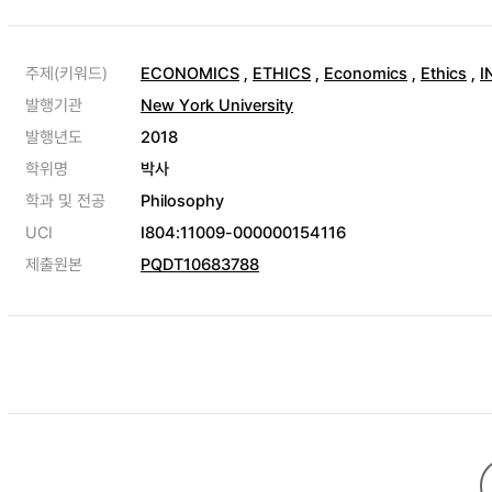
주제(키워드)
ECONOMICS
,
ETHICS
,
Economics
,
Ethics
,
I
발행기관
New York University
발행년도
2018
학위명
박사
학과 및 전공
Philosophy
UCI
I804:11009-000000154116
제출원본
PQDT10683788