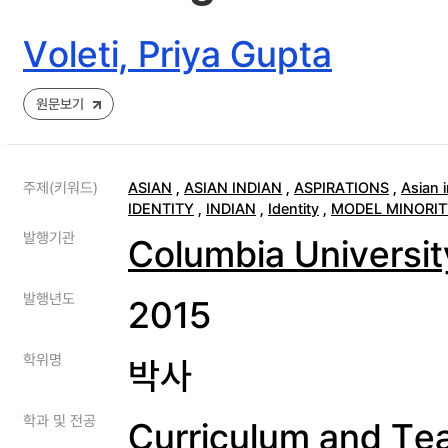
Voleti, Priya Gupta
원문보기
주제(키워드)
ASIAN
,
ASIAN INDIAN
,
ASPIRATIONS
,
Asian 
IDENTITY
,
INDIAN
,
Identity
,
MODEL MINORIT
발행기관
Columbia Universit
발행년도
2015
학위명
박사
학과 및 전공
Curriculum and Te