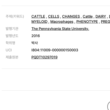
주제(키워드)
CATTLE
,
CELLS
,
CHANGES
,
Cattle
,
DAIRY
,
MYELOID
,
Macrophages
,
PHENOTYPE
,
PRE
발행기관
The Pennsylvania State University.
발행년도
2016
학위명
박사
UCI
I804:11009-000000150003
제출원본
PQDT10297019