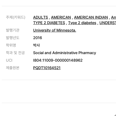
주제(키워드)
ADULTS
,
AMERICAN
,
AMERICAN INDIAN
,
Am
TYPE 2 DIABETES
,
Type 2 diabetes
,
UNDERS
발행기관
University of Minnesota.
발행년도
2016
학위명
박사
학과 및 전공
Social and Administrative Pharmacy
UCI
I804:11009-000000148962
제출원본
PQDT10164521