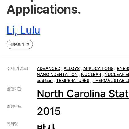
Applications.
Li, Lulu
원문보기
주제(키워드)
ADVANCED
,
ALLOYS
,
APPLICATIONS
,
ENER
NANOINDENTATION
,
NUCLEAR
,
NUCLEAR E
addition
,
TEMPERATURES
,
THERMAL STABIL
발행기관
North Carolina Stat
발행년도
2015
학위명
박사