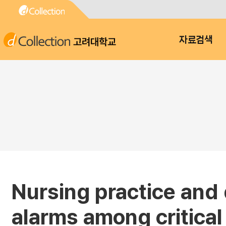
고려대학교
자료검색
Nursing practice and
alarms among critical