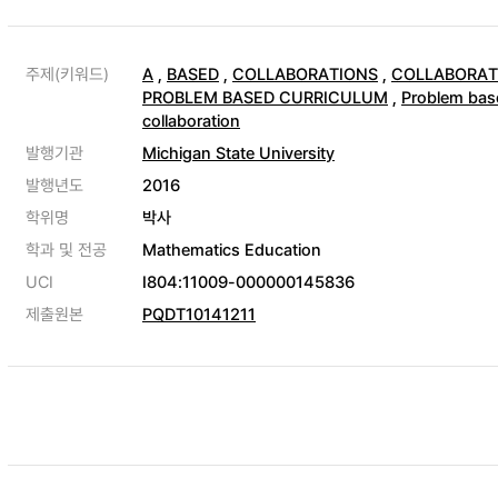
주제(키워드)
A
,
BASED
,
COLLABORATIONS
,
COLLABORAT
PROBLEM BASED CURRICULUM
,
Problem bas
collaboration
발행기관
Michigan State University
발행년도
2016
학위명
박사
학과 및 전공
Mathematics Education
UCI
I804:11009-000000145836
제출원본
PQDT10141211