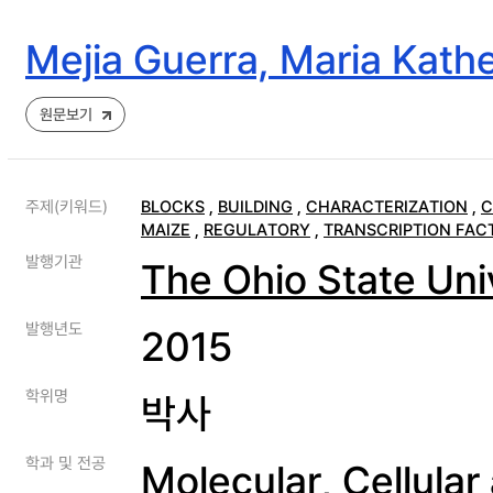
Mejia Guerra, Maria Kath
원문보기
주제(키워드)
BLOCKS
,
BUILDING
,
CHARACTERIZATION
,
C
MAIZE
,
REGULATORY
,
TRANSCRIPTION FAC
발행기관
The Ohio State Uni
발행년도
2015
학위명
박사
학과 및 전공
Molecular, Cellula