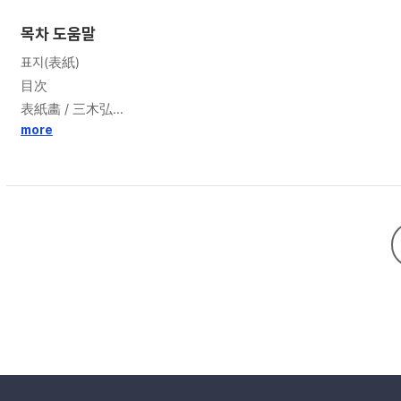
목차 도움말
표지(表紙)
目次
表紙畵 / 三木弘
中扉 / 武田淸志
more
目次カツト / 武田淸志
カツト / 三木弘;佐藤九二男
[그림]
[사진]
[卷頭言]=1
滿洲開拓の現地を訪ねて / 松本誠=50
心の融和 / 立花俊道=7
生産增强と産業人の信念 / 寺尾元志=2
聖德太子を시び奉りて / 宮島克一=12
大東亞戰爭と協同組合の理念に關する一考察 / 山崎勉治=21
朝鮮農業に於ける有畜事情の再編成の爲に / 印貞植=32