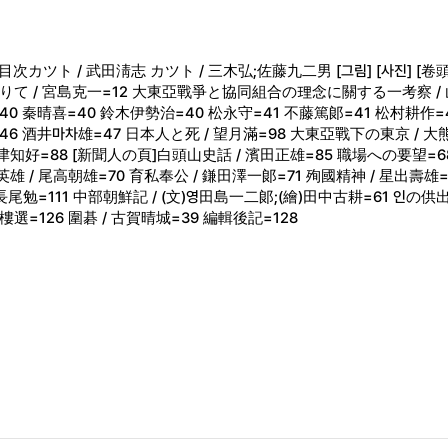
志 目次カツト / 武田淸志 カツト / 三木弘;佐藤九二男 [그림] [사진] 
りて / 宮島克一=12 大東亞戰爭と協同組合の理念に關する一考察 /
40 秦晴喜=40 鈴木伊勢治=40 松永守=41 不藤篤郞=41 松村耕作=
6 酒井마차雄=47 日本人と死 / 望月滿=98 大東亞戰下の東京 / 大熊
津知好=88 [新聞人の頁]白頭山史話 / 濱田正雄=85 職場への要望=68
/ 尾高朝雄=70 育私奉公 / 鎌田澤一郞=71 殉國精神 / 星出壽雄=71 
/ 長尾勉=111 中部朝鮮記 / (文)영田島一二郞;(繪)田中古耕=61 인の
二樓選=126 圍碁 / 古賀晴城=39 編輯後記=128