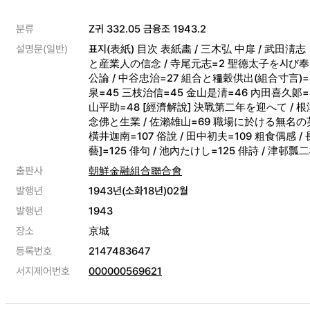
분류
Z귀 332.05 금융조 1943.2
설명문(일반)
표지(表紙) 目次 表紙畵 / 三木弘 中扉 / 武田淸
と産業人の信念 / 寺尾元志=2 聖德太子を시び奉
公論 / 中谷忠治=27 組合と糧穀供出(組合寸言)=
泉=45 三枝治信=45 金山是淸=46 內田喜久郞=4
山平助=48 [經濟解說] 決戰第二年を迎へて / 根
念佛と生業 / 佐瀨雄山=69 職場に於ける無名の英雄 
橫井迦南=107 俗說 / 田中初夫=109 粗食偶感 
藝]=125 俳句 / 池內たけし=125 俳詩 / 津邨瓢
출판사
朝鮮金融組合聯合會
발행년
1943년(소화18년)02월
발행년
1943
장소
京城
등록번호
2147483647
서지제어번호
000000569621