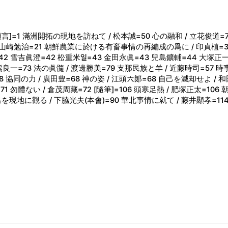
[卷頭言]=1 滿洲開拓の現地を訪ねて / 松本誠=50 心の融和 / 立花俊道=
 山崎勉治=21 朝鮮農業に於ける有畜事情の再編成の爲に / 印貞植=3
42 雪吉眞澄=42 松重米일=43 金田永眞=43 兒島鑛輔=44 大塚正一
良一=73 法の眞髓 / 渡邊勝美=79 支那民族と羊 / 近藤時司=57 時事
 協同の力 / 廣田豊=68 神の姿 / 江頭六郞=68 自己を滅却せよ / 
勿體ない / 倉茂周藏=72 [隨筆]=106 頭寒足熱 / 肥塚正太=106 
供出を現地に觀る / 下脇光夫(本會)=90 華北事情に就て / 藤井顯孝=11