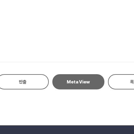
반출
Meta View
목