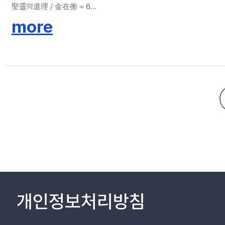
聖靈의道理 / 金在衡 = 6
憑靈現狀의對한批判 / 天乙洞人 = 9
more
生命論(生命에進展) / 新生兒 = 14
聲明?公開?告白? = 19
개인정보처리방침