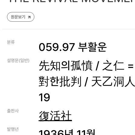
원문보기
분류
059.97 부활운
설명문(일반)
先知의孤憤 / 之仁 =
對한批判 / 天乙洞人 
19
출판사
復活社
발행년
1936년 11월