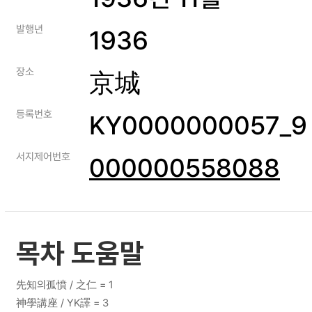
발행년
1936
장소
京城
등록번호
KY0000000057_9
서지제어번호
000000558088
목차 도움말
先知의孤憤 / 之仁 = 1
神學講座 / YK譯 = 3