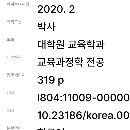
학위수여년월
2020. 2
학위구분
박사
학과
대학원 교육학과
세부전공
교육과정학 전공
원문페이지
319 p
UCI
I804:11009-0000
DOI
10.23186/korea.0
본문언어