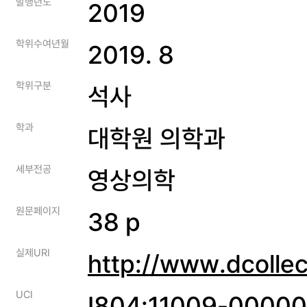
발행년도
2019
학위수여년월
2019. 8
학위구분
석사
학과
대학원 의학과
세부전공
영상의학
원문페이지
38 p
실제URI
http://www.dcolle
UCI
I804:11009-0000