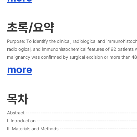
유사하였다. 면역조직화학적 아형은 18예 중 Luminal A형이 13예, Lum
술에서 석회화가 관찰되거나, 호르몬대체요법 혹은 경구피임약 복용을 한 
는 치밀유방이 ER, PR의 발현과 관련이 있다.
초록/요약
Purpose: To identify the clinical, radiological and immunohistochemical features of upgraded
radiological, and immunohistochemical features of 92 patient
malignancy was confirmed by surgical excision or more than 48
and non-upgraded group. Results: Among 92 high-risk breast lesions, 20 cases were upgraded to malignancy. Upgraded group had significantly more frequent history of hormone replacement therapy or
more
oral contraceptive use (8/20, 40% and 12/72, 16.7%, P=0.034)
similar in both groups. Immunologic subtype of upgraded malign
receptor positive luminal A and B cancers appeared as more dense breast (P=0.023). Conclusion: Presence of mammographic calcification and history
목차
use are associated with higher risk of malignancy in high-risk
Abstract ------------------------------------------------------------
I. Introduction ------------------------------------------------------
II. Materials and Methods -----------------------------------------
III. Results ----------------------------------------------------------