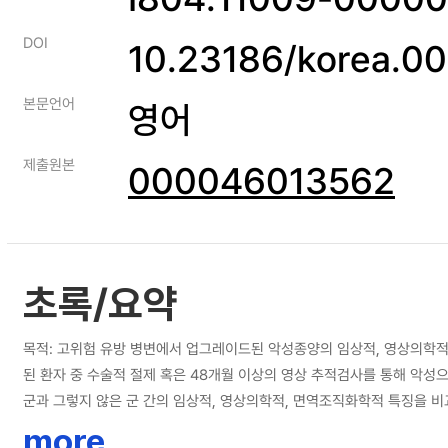
DOI
10.23186/korea.
본문언어
영어
제출원본
000046013562
초록/요약
목적: 고위험 유방 병변에서 업그레이드된 악성종양의 임상적, 영상의학적, 면역조직화학적 특징을 알아보고자 한다. 연구대상 및 방법: 2008년 1월부
된 환자 중 수술적 절제 혹은 48개월 이상의 영상 추적검사를 통해 악
군과 그렇지 않은 군 간의 임상적, 영상의학적, 면역조직화학적 특징을 비교하였다. 결과: 92예의 고위험 유방 병변 중 20예가 악성종양으로 업그레이드되었다. 호르몬대체요법 혹은 경구피임약 복용을 한 환
더 많이 업그레이드되었으며 (8/20, 40%와 12/72, 16.7%, P=0.0
more