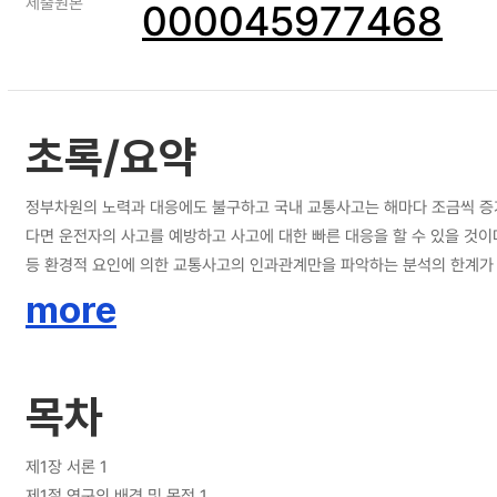
제출원본
000045977468
초록/요약
정부차원의 노력과 대응에도 불구하고 국내 교통사고는 해마다 조금씩 증
다면 운전자의 사고를 예방하고 사고에 대한 빠른 대응을 할 수 있을 것
등 환경적 요인에 의한 교통사고의 인과관계만을 파악하는 분석의 한계가 
러닝 접근 방법들이 주목 받고 있다. 본 연구에서는 주요 6개도시 약 4
more
한 패턴을 잘 학습할 수 있는 딥러닝 모델인 DeepFM을 최종 모델로
기여할 것을 기대한다.
목차
제1장 서론 1
제1절 연구의 배경 및 목적 1