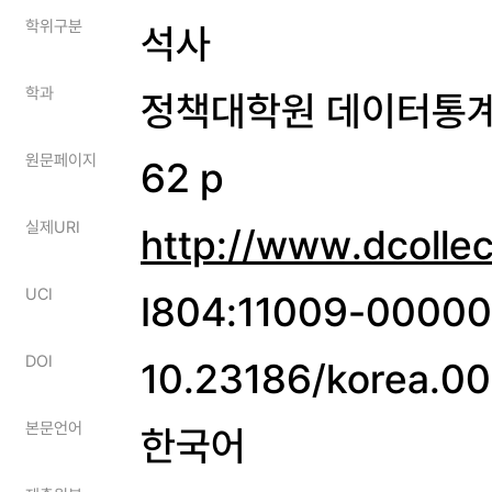
학위구분
석사
학과
정책대학원 데이터통
원문페이지
62 p
실제URI
http://www.dcolle
UCI
I804:11009-0000
DOI
10.23186/korea.0
본문언어
한국어