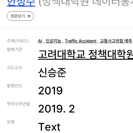
한정수
(정책대학원 데이터통계
원문보기
주제(키워드)
AI
,
인공지능
,
Traffic Accident
,
교통사고위험 예측
발행기관
고려대학교 정책대학
지도교수
신승준
발행년도
2019
학위수여년월
2019. 2
유형
Text