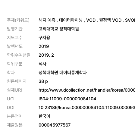
주제(키워드)
해지 예측
,
데이터마이닝
,
VOD
,
월정액 VOD
,
SVO
발행기관
고려대학교 정책대학원
지도교수
구자용
발행년도
2019
학위수여년월
2019. 2
학위구분
석사
학과
정책대학원 데이터통계학과
원문페이지
38 p
실제URI
http://www.dcollection.net/handler/korea/00
UCI
I804:11009-000000084104
DOI
10.23186/korea.000000084104.11009.00009
본문언어
한국어
제출원본
000045977567