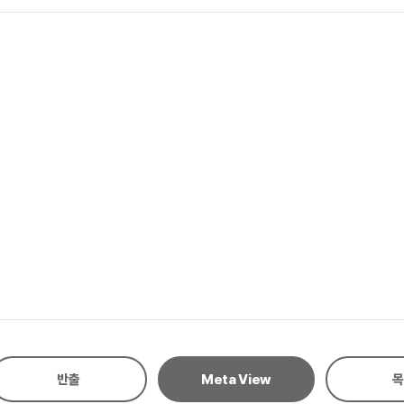
반출
Meta View
목