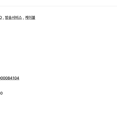
D
,
방송서비스
,
케이블
0000084104
30