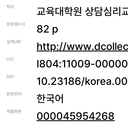
학과
교육대학원 상담심리
원문페이지
82 p
실제URI
http://www.dcolle
UCI
I804:11009-0000
DOI
10.23186/korea.0
본문언어
한국어
제출원본
000045954268