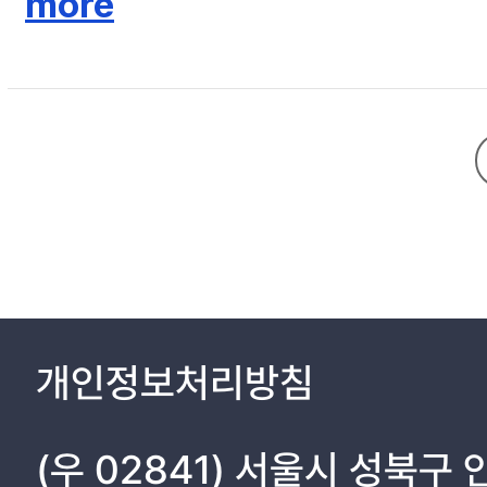
more
유형에 따라서 유의한 차이를 나타내는 선행연구 결과들과 일치한다. 즉,
2. 자아존중감 12
발견하게 되었다.
3. 학교생활적응 18
4. 성역할정체감과 자아존중감의 관계 24
5. 성역할정체감과 학교생활적응의 관계 27
Ⅲ. 연구목적 및 가설 30
Ⅳ. 연구방법 32
1. 연구 참여자 32
2. 측정도구 34
3. 분석방법 38
Ⅴ. 연구결과 39
개인정보처리방침
Ⅵ. 논의 51
(우 02841) 서울시 성북구
참고문헌 58