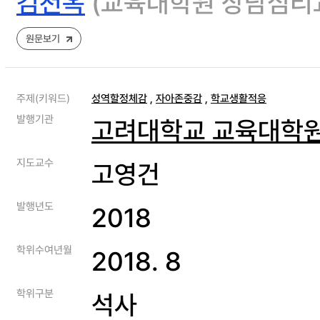
김천옥
(교육대학원 상담심리
원문보기
주제(키워드)
성역할정체감
,
자아존중감
,
학교생활적응
발행기관
고려대학교 교육대학
지도교수
고영건
발행년도
2018
학위수여년월
2018. 8
학위구분
석사