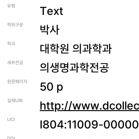
유형
Text
학위구분
박사
학과
대학원 의과학과
세부전공
의생명과학전공
원문페이지
50 p
실제URI
http://www.dcolle
UCI
I804:11009-0000
DOI