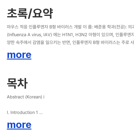
analyzed using reverse-genetically rescued viruses, the PA K338R
초록/요약
replicon assay, the effect of PA K338R was highlighted by the 
of IBV pathogenicity in mice via upregulating the biological fun
마우스 적응 인플루엔자 B형 바이러스 개발 이 름: 배준용 학과(전공): 의과학과 (의생명공학) 지도교수: 박만성 인플루엔자 바이러스는 해마다 사람에게 감염을 일으켜 호흡기 질환을 야기시킨다. 대표적으로 인플루엔자 A형 바이러스
(Influenza A virus, IAV) 에는 H1N1, H3N2 아형이 있으며, 인
양한 숙주에서 감염을 일으키는 반면, 인플루엔자 B형 바이러스는 주로 
지에서 감염 및 항체형성이 높게 유도 된 사실이 밝혀졌으나, 이로 인한 
more
구는 많이 알려져 있다. 대표적인 예로 PB2유전자의 627번 아미노산이글
인플루엔자 A형 바이러스의 H5, H7 아형의 HA 단백질의 특정 분할 위치(c
(truncation) 또한 마우스에서 병원성을 결정 짓는 중요한 요소임을 
목차
러스를 이용하여 병원성을 평가해본 연구결과는 있으나, 명확한 유전적 요
에 관여하는 병인 요인을 밝히고자 한다. 본 논문에서는 인플루엔자 B형 바
바이러스를 이용하여 마우스에서 각각 적응과정을 통해 PA유전자의 특정위치의
Abstract (Korean) i
마우스에서 병원성이 증가됨을 증명할 수 있었다. 본 논문의 결과에 따르면
유전자의 돌연변이는 잠재적으로 인플루엔자 B형 바이러스의 병원성에 영향
I. Introduction 1
more
II. Materials and Methods 4