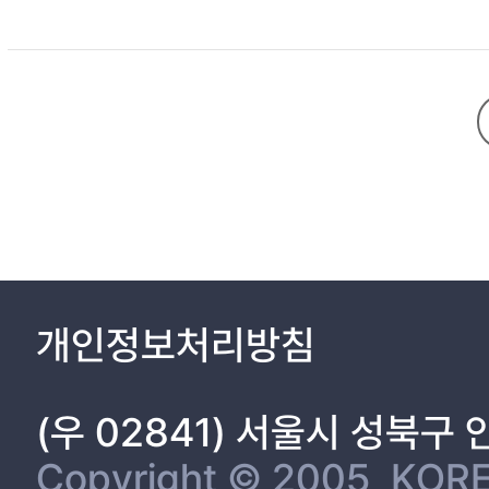
1. Ethics statement 4
2. Viruses and cells 4
3. Animal experiments 5
4. Viral replication in the mouse lungs and histopathology 6
5. Generation of recombinant viruses 6
6. Polymerase activity analysis 7
7. Statistical analysis 8
III. Results 9
1. Generation of mouse adapted influenza B viruses 9
3. Mouse lung pathology of both mouse-adapted IBV strains 1
개인정보처리방침
4. Genetic characterization of mouse-adapted IBV strains 16
(우 02841) 서울시 성북구
7. Effects of the PA K338R mutation on viral polymerase compl
Copyright © 2005, KORE