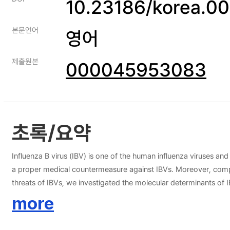
10.23186/korea.0
본문언어
영어
제출원본
000045953083
초록/요약
Influenza B virus (IBV) is one of the human influenza viruses and 
a proper medical countermeasure against IBVs. Moreover, compar
threats of IBVs, we investigated the molecular determinants of
B/Wisconsin/01/2010 (Ym_WI01) viruses in BALB/c mice, we re
more
increased viral pathogenicity, we investigated the genetic se
maVc_BR60 and maYm_WI01. Notably, it was revealed that both