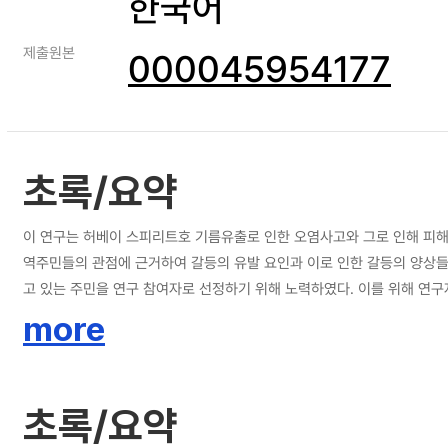
한국어
제출원본
000045954177
초록/요약
이 연구는 허베이 스피리트호 기름유출로 인한 오염사고와 그로 인해 피
역주민들의 관점에 근거하여 갈등의 유발 요인과 이로 인한 갈등의 양상들을 파악하고 이를 근거로 이론을 추
고 있는 주민을 연구 참여자로 선정하기 위해 노력하였다. 이를 위해 연
작성한 후 심층인터뷰를 실시하였다. 인터뷰 질문 내용은 Strauss와 Cor
more
다. 개방코딩 결과, 허베이 스피리트호 기름유출사건의 복구 과정에서 피해자들이 겪은 주민 간 갈등 양상 및 구조와 관련된 개념과 범주는 줄 단위 분석을 통해 원자료로부터 38개의 개념을 도출하였고, 12개의 하위범주들 중에서 유사하
거나 공통된 것들을 묶음으로써 총 6개의 범주로 분류하였다. 이러한 코딩과정
붕괴의 경험”이었고, 이 현상에 영향을 미치는 인과적 조건은 허베이 스
초록/요약
노력” 그리고 “자원봉사자들의 노력”이었다. 참여자들이 현상에 대응하는 전략은 “생존 투쟁”으로 드러났고, 그 
사고의 발생’ 그 자체였다. 이 원인은 ‘삼성과 정부의 미온적 대응’이라는