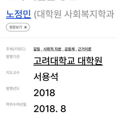
노정민
(대학원 사회복지학과
원문보기
주제(키워드)
갈등
,
사회적 자본
,
공동체
,
근거이론
발행기관
고려대학교 대학원
지도교수
서용석
발행년도
2018
학위수여년월
2018. 8