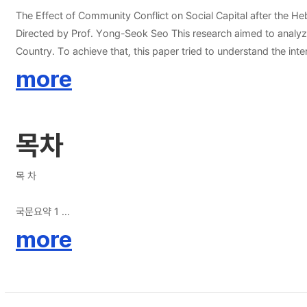
자들이 ‘생존 투쟁’이라는 전략을 취하게끔 만들었다. 하지만 생존 투쟁
The Effect of Community Conflict on Social Capital after the Hebei spirit oil Spill Accident : A Groun
을 공동체가 가지고 있었던 ‘신뢰’라는 사회적 자본에 손상을 가한 것으로
Directed by Prof. Yong-Seok Seo This research aimed to analyze the effects of disaster to a community’s social capital on the basis of Hebei Spirit’s Oil leakage accident and its victims living in Taean-gun
Country. To achieve that, this paper tried to understand the int
qualitative method of social science. The participants of this research were selected among the residents live in Taean-gun Country district excluding the main town of Taean-eup, Anmyeon-eup. The
more
selection was performed by visiting the objective region and th
confirming them the written consent of participation. The quest
was from 21th, Feb., 2018 to 18th, Apr., 2018. After open coding, the notion and categories related to the inter-residential conflicts and their constitution during the recovery from Hebei Spirit’s oil pollution
목차
were come out. 38 notions and 12 sub categories were drawn ou
Strauss & Corbin(1998). The phenomenon drawn out from the mode
oil leakage. The contextual condition was “lukewarm reaction o
목 차
participants to the phenomenon was “struggle for survival” and then “the damage of social capital” has happ
participant’s community was ‘the occurrence of the accident’ it
국문요약 1
the government’. And the situation made residents to take a str
제 1장 서론 3
more
conflicts into residents, and finally it decreased trust among r
제 1절. 연구의 배경 3
제 2절. 연구의 목적 7
in Tae-an Country. Keywords: Conflict, Social Capital, 
제 2장 이론적 배경 및 문헌검토 9