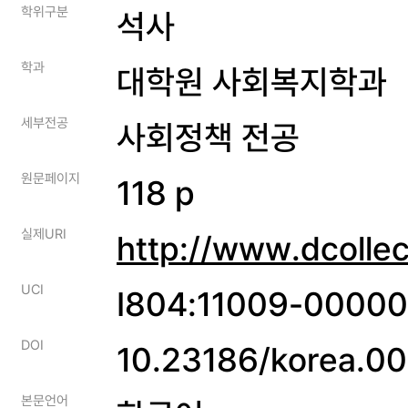
학위구분
석사
학과
대학원 사회복지학과
세부전공
사회정책 전공
원문페이지
118 p
실제URI
http://www.dcolle
UCI
I804:11009-0000
DOI
10.23186/korea.0
본문언어