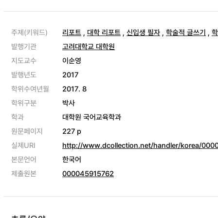
주제(키워드)
리포트
,
대학 리포트
,
신입생 필자
,
학술적 글쓰기
,
학
발행기관
고려대학교 대학원
지도교수
이순영
발행년도
2017
학위수여년월
2017. 8
학위구분
박사
학과
대학원 국어교육학과
원문페이지
227 p
실제URI
http://www.dcollection.net/handler/korea/00
본문언어
한국어
제출원본
000045915762