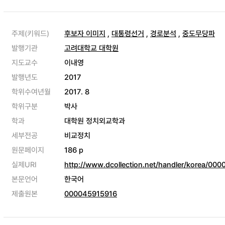
주제(키워드)
후보자 이미지
,
대통령선거
,
경로분석
,
중도무당파
발행기관
고려대학교 대학원
지도교수
이내영
발행년도
2017
학위수여년월
2017. 8
학위구분
박사
학과
대학원 정치외교학과
세부전공
비교정치
원문페이지
186 p
실제URI
http://www.dcollection.net/handler/korea/00
본문언어
한국어
제출원본
000045915916