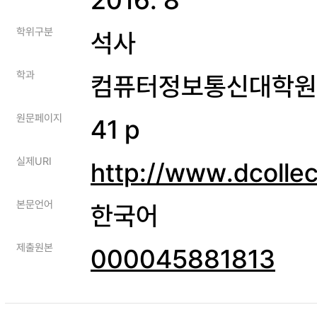
학위구분
석사
학과
컴퓨터정보통신대학원
원문페이지
41 p
실제URI
http://www.dcolle
본문언어
한국어
제출원본
000045881813