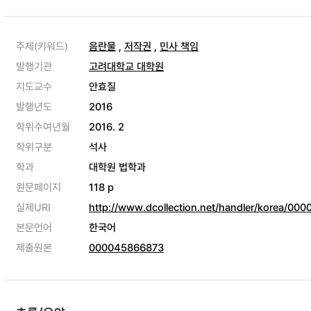
주제(키워드)
음란물
,
저작권
,
민사 책임
발행기관
고려대학교 대학원
지도교수
안효질
발행년도
2016
학위수여년월
2016. 2
학위구분
석사
학과
대학원 법학과
원문페이지
118 p
실제URI
http://www.dcollection.net/handler/korea/00
본문언어
한국어
제출원본
000045866873