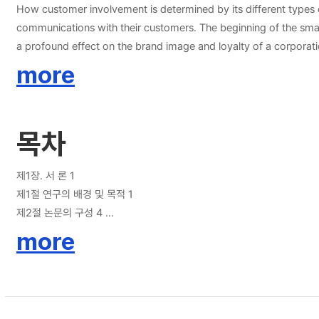
How customer involvement is determined by its different types of SNS contents - OTTOGI Facebook SNS Result
communications with their customers. The beginning of the sma
a profound effect on the brand image and loyalty of a corporatio
asked to figure out how to manage their SNS channel as an effe
more
This study aims to analyze the relationship between different
will be: a) Information, b) Entertainment, and c) Event. Since 
addition, ‘Cherry Picker’, is a new type of customer who seeks to take adva
목차
customers in Information/Entertainment contents are well conne
This result indicates that the level of customer involvement ma
corporations to help plan effective contents for each target b
제1장. 서 론 1
제1절 연구의 배경 및 목적 1
제2절 논문의 구성 4
제2장. 이론적 배경 6
more
제1절 SNS와 수용자 이론 6
1.SNS와 SNS컨텐츠 6
1)SNS의 정의 6
2)SNS와 컨텐츠 7