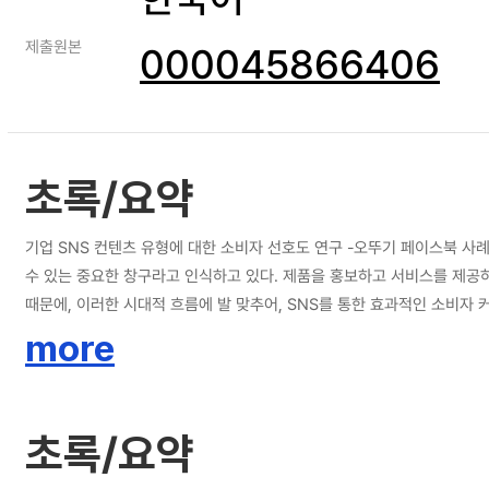
제출원본
000045866406
초록/요약
기업 SNS 컨텐츠 유형에 대한 소비자 선호도 연구 -오뚜기 페이스북 사례를 중심으로 스마트폰 시대가 본격적으로 열리고, 모바일 마케팅의 중요성이 대두되면서 기업은 소셜 미디어가 각 기업의 소비자들과 직접적인 커뮤니케이션을 할
수 있는 중요한 창구라고 인식하고 있다. 제품을 홍보하고 서비스를 제공
때문에, 이러한 시대적 흐름에 발 맞추어, SNS를 통한 효과적인 소비자
접근은 어떻게 이루어야 할지 심도 있는 고민이 필요한 시점이다. 따라서 
more
아요'를 누른 SNS소비자 700명을 대상으로 컨텐츠 유형에 따른 소비자의 관여도에 대한 관계 분석을 실시하였다. 컨텐츠는 정보형/흥미오락형/이벤
관심'을 기준으로 높고 낮음을 설정하였다. 이외 '체리피커'라는 SNS 환경이 만들어 낸 신종 소비자 유형도 별도로 추가하였다. 정보/
경우 보상성이 큰 이벤트 컨텐츠에 높은 반응을 보이는 결과가 나타났다. 
초록/요약
도와 컨텐츠 유형의 관계성을 통해, 각 타겟층에 적합하고 효과적인 컨텐츠