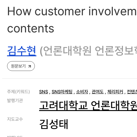
How customer involvemen
contents
김수현
(언론대학원 언론정보
원문보기
주제(키워드)
SNS
,
SNS마케팅
,
소비자
,
관여도
,
체리피커
,
컨텐
발행기관
고려대학교 언론대학
지도교수
김성태