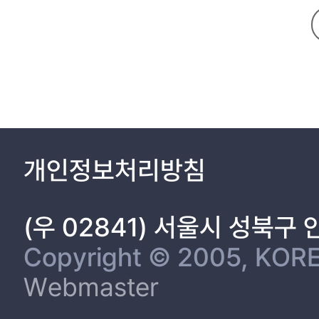
3)SNS 이용동기 10
2.페이스북 11
3.관여도 12
4.이용과 충족 이론 13
제2절 소비자 유형 구분 16
1.SNS 소비자 관여도 16
2.체리피커(Cherry Picker) 17
제3절 기업 SNS 활동의 의미와 가치 21
제3장. 연구 문제 및 연구 방법 24
개인정보처리방침
제1절 연구 문제 24
제2절 연구 방법 26
1.연구 설계 26
(우 02841) 서울시 성북구
2.분석 방법 28
제4장. 연구 결과 30
Copyright © 2005, KORE
제1절 조사의 참여자 현황과 신뢰도 검증 30
Webmaster
1.조사의 참여자 현황 30
2.표본의 SNS 이용행태 33