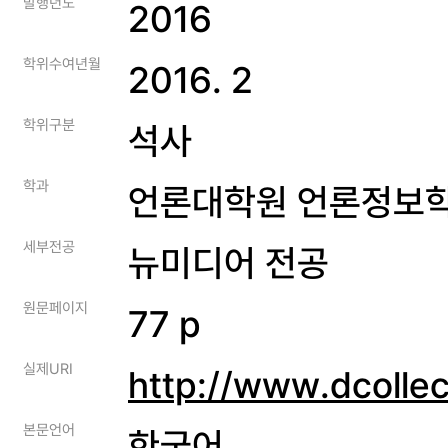
발행년도
2016
학위수여년월
2016. 2
학위구분
석사
학과
언론대학원 언론정보
세부전공
뉴미디어 전공
원문페이지
77 p
실제URI
http://www.dcolle
본문언어
한국어