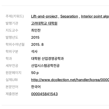
주제(키워드)
Lift-and-project
,
Separation
,
Interior point al
발행기관
고려대학교 대학원
지도교수
최인찬
발행년도
2015
학위수여년월
2015. 8
학위구분
석사
학과
대학원 산업경영공학과
세부전공
산업시스템공학전공
원문페이지
50 p
실제URI
http://www.dcollection.net/handler/korea/00
본문언어
한국어
제출원본
000045841543