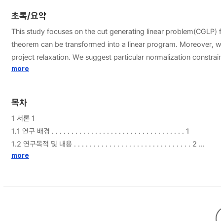
초록/요약
This study focuses on the cut generating linear problem(CGLP) 
theorem can be transformed into a linear program. Moreover, we 
project relaxation. We suggest particular normalization constra
scheme. Finally, we suggest some lifting variable selection rule.
more
목차
1 서론 1
1.1 연구 배경 . . . . . . . . . . . . . . . . . . . . . . . . . . . . . . . . . . 1
1.2 연구목적 및 내용 . . . . . . . . . . . . . . . . . . . . . . . . . . . . . . 2
1.3 논문 구성 . . . . . . . . . . . . . . . . . . . . . . . . . . . . . . . . . . 3
more
2 기존 연구 고찰 및 예비지식 4
2.1 기존 연구 고찰 . . . . . . . . . . . . . . . . . . . . . . . . . . . . . . . 4
2.2 예비지식 . . . . . . . . . . . . . . . . . . . . . . . . . . . . . . . . . . . 5
2.3 Karmarkar’s 알고리즘의 이해 . . . . . . . . . . . . . . . . . . . . . . . 9
2.4 분기 절단법 . . . . . . . . . . . . . . . . . . . . . . . . . . . . . . . . . 11