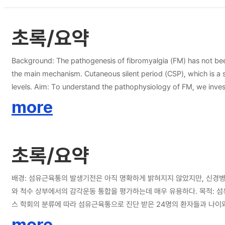
초록/요약
Background: The pathogenesis of fibromyalgia (FM) has not been 
the main mechanism. Cutaneous silent period (CSP), which is a sp
levels. Aim: To understand the pathophysiology of FM, we investigated patterns of CSP in patients with FM and compared them to those in normal healthy subjects. Methods: Twenty-four patients with FM,
diagnosed in accordance with the 1990 American College of Rh
more
pollicis brevis muscle. Demographic data, number of tender poin
the patient and control groups were compared. In addition, possible correlatio
differ between the patients (55.50 ± 10.97 ms) and healthy cont
초록/요약
(63.50 ± 14.05 ms; p = 0.021). The CSP variables did not correlate with any clinical variables. Conclusion: The significantly lengthened CSP 
spinal and supraspinal levels, rather than peripheral small fiber 
배경: 섬유근육통의 발생기전은 아직 명확하게 밝혀지지 않았지만, 신경병성 통
와 척수 상부에서의 감각운동 통합을 평가하는데 매우 유용하다. 목적: 섬유근육통의 병태생리를 이해하기 위해, 섬유근육통 환자들과 건강한 정상 대조군의 cutaneous silent period의 패턴을 비교 분석하였다. 방법: 1990년 미국 류마티
스 학회의 분류에 따라 섬유근육통으로 진단 받은 24명의 환자들과 나이와 성별을 
자료, 압통점의 수, 시각 아날로그 척도, 그리고 섬유근육통 영향척도 점수를 수집
more