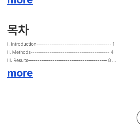
상적 특성들 사이의 상관관계에 대해 분석하였다. 결과: Cutaneous silent period의 평균 잠복기는 환자군(55.50 ± 10.97 ms)과 대조군(60.23 ± 11.87 ms; p = 0.158)에서 차이는 없었다. 그러나 cutaneous silent period의 평균
지속시간은 환자군(73.75 ± 15.67 ms)에서 대조군(63.50 ± 14.05
결론: 섬유근육통 환자에서 유의하게 증가된 cutaneous silent p
목차
I. Introduction---------------------------------------- 1
II. Methods------------------------------------------ 4
III. Results------------------------------------------ 8
IV. Discussion-------------------------------------- 10
more
V. Table-------------------------------------------- 16
VI. Figure------------------------------------------- 18
VII. Reference--------------------------------------- 20
VIII. Abstract---------------------------------------- 26
국문초록-------------------------------------------- 28