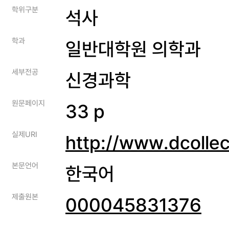
학위구분
석사
학과
일반대학원 의학과
세부전공
신경과학
원문페이지
33 p
실제URI
http://www.dcolle
본문언어
한국어
제출원본
000045831376