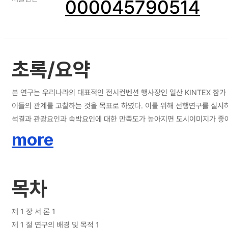
000045790514
초록/요약
본 연구는 우리나라의 대표적인 전시컨벤션 행사장인 일산 KINTEX 참
이들의 관계를 고찰하는 것을 목표로 하였다. 이를 위해 선행연구를 실시
석결과 관광요인과 숙박요인에 대한 만족도가 높아지면 도시이미지가 좋아지
의도가 높아지는 것을 확인할 수 있었다. 그리고 도시에 대하여 다양성에
more
컨벤션 행사장 운영 방안으로는 공항과 항구로부터 신속하고 편리하게 이동할
컨벤시아의 삼각축이 공항으로부터 직접 연결되는 전철과 버스 연계구조를
시에는 주변 관광자원과 시설을 함께 이용할 수 있도록 전략적 위치에 설
목차
안을 제시하였다. 특히 도시의 기능 중에서 관광상품화 할 수 있는 지역
획을 수립하는데 큰 도움이 되리라 기대한다.
제 1 장 서 론 1
제 1 절 연구의 배경 및 목적 1