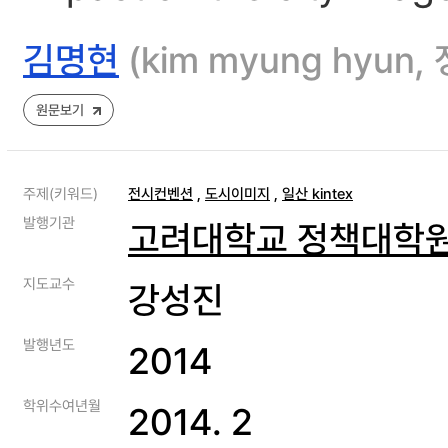
김명현
(kim myung hy
원문보기
주제(키워드)
전시컨벤션
,
도시이미지
,
일산 kintex
발행기관
고려대학교 정책대학
지도교수
강성진
발행년도
2014
학위수여년월
2014. 2