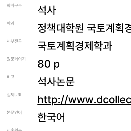
학위구분
석사
학과
정책대학원 국토계획
세부전공
국토계획경제학과
원문페이지
80 p
비고
석사논문
실제URI
http://www.dcolle
본문언어
한국어
제출원본