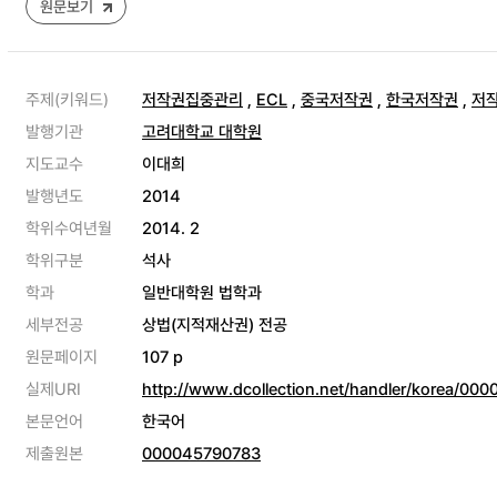
원문보기
주제(키워드)
저작권집중관리
,
ECL
,
중국저작권
,
한국저작권
,
저
발행기관
고려대학교 대학원
지도교수
이대희
발행년도
2014
학위수여년월
2014. 2
학위구분
석사
학과
일반대학원 법학과
세부전공
상법(지적재산권) 전공
원문페이지
107 p
실제URI
http://www.dcollection.net/handler/korea/0
본문언어
한국어
제출원본
000045790783