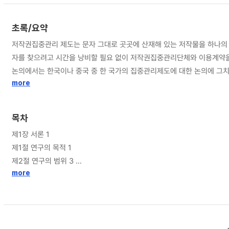
초록/요약
저작권집중관리 제도는 문자 그대로 곳곳에 산재해 있는 저작물을 하나의
자를 찾으려고 시간을 낭비할 필요 없이 저작권집중관리단체와 이용계약을 
논의에서는 한국이나 중국 중 한 국가의 집중관리제도에 대한 논의에 그
개선방향 및 서로 참고할 만한 제도에 대하여도 조명해 보는 의미가 있다.
more
목차
제1장 서론 1
제1절 연구의 목적 1
제2절 연구의 범위 3
more
제2장 저작권집중관리 제도의 이해 6
제1절 개념 6
제2절 탄생배경 및 발전 6
제3절 특징 8