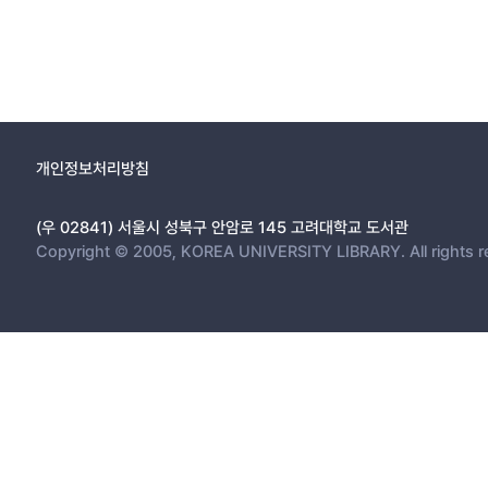
movement grounded on the conception of the human. Freinet unde
2. 리베르테르 교육사상의 시조로서 라블레의 인간관과 교육론 25
and the reflexion upon the power and potentials intrinsic to life a
3. 리베르테르 교육운동의 실천으로서 전인교육론과 모던스쿨운동 31
Freinet's principles of learning—“experimental search (tâtonneme
1) 폴 로뱅의 전인교육론 32
intimately connected to every moment of the present—are all e
2) 프란치스코 페레의 모던스쿨운동 41
education as a dynamic relationship between life-existences or, in 
to Freinet's view on human. It is also presented as a means of 
Ⅳ. 페다고지 프레네의 태동과 전개 48
개인정보처리방침
investigate the identity of Freinet Pedagogy from the perspectiv
1. 프랑스 교육개혁운동과 셀레스탱 프레네의 접점 48
2. 심리학적 조류와 신교육운동의 비판적 수용 53
(우 02841) 서울시 성북구 안암로 145 고려대학교 도서관
Copyright © 2005, KOREA UNIVERSITY LIBRARY. All rights r
3. 교육연맹을 통한 생디칼리즘 교육운동 60
Ⅴ. 셀레스탱 프레네의 현장실천과 교육운동 67
1. 초기의 사상적 여로: 1920년대 저술을 중심으로 67
2. 교사협동체를 통한 실천적 모색 75
1) 학교인쇄소와 공공교육협동체 75
2) 협동체에서 운동으로 81
3) 벙스의 프레네 학교와 공공교육협동체 87
4) 현대학교협회의 교육운동사적 의의 94