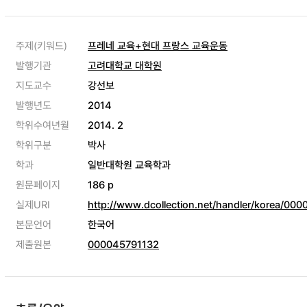
주제(키워드)
프레네 교육+현대 프랑스 교육운동
발행기관
고려대학교 대학원
지도교수
강선보
발행년도
2014
학위수여년월
2014. 2
학위구분
박사
학과
일반대학원 교육학과
원문페이지
186 p
실제URI
http://www.dcollection.net/handler/korea/00
본문언어
한국어
제출원본
000045791132