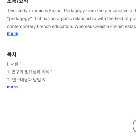
초록/요약
This study examines Freinet Pedagogy from the perspective of
“pedagogy” that has an organic relationship with the field of 
contemporary French education. Whereas Célestin Freinet establ
These education movements have formed and evolved amid the 
more
libertarianism, formed in the late 19th century, transformed 
Sébastien Faure in France and Francisco Ferrer in Spain material
목차
thereby forming a libertarian idea of education and laying the
I. 서론 1
as an extension of late 19th century labor movements; the New E
1. 연구의 필요성과 목적 1
Education movement contributed to strengthening the theoretica
2. 연구내용과 방법 5
Pedagogy, Célestin Freinet, is at the junction of all these move
more
government to the class. Meanwhile, he assigned "the educatio
Ⅱ. 현대 프랑스 교육운동의 개념과 배경 9
become proclamatory arguments that could degenerate into anothe
1. 현대교육 안에서 페다고지 프레네의 의미 9
results should benefit not a chosen few but all children. Freine
2. 현대 프랑스 교육운동의 정치․사회적 배경 13
that alternated between research and practice. This eventuall
all contemporary changes, such credo of Freinet's education m
Ⅲ. 현대 프랑스 교육운동의 기원: 리베르테르 교육운동 21
closed, and petrified form. It instead is open to possibilities of 
1. 리베르테리즘과 아나키즘 21