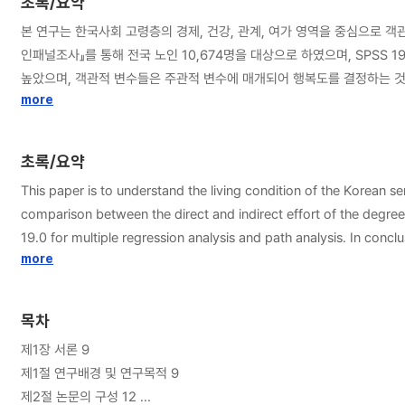
초록/요약
본 연구는 한국사회 고령층의 경제, 건강, 관계, 여가 영역을 중심으로 
인패널조사』를 통해 전국 노인 10,674명을 대상으로 하였으며, SPSS
높았으며, 객관적 변수들은 주관적 변수에 매개되어 행복도를 결정하는 것
살펴본 관계영역은 완전매개하는 양태를 보였다. 이러한 연구결과를 통해 
more
경제와 건강영역은 객관적 상태 역시 간과할 수 없는 중요한 요인이며 관
초록/요약
This paper is to understand the living condition of the Korean seni
comparison between the direct and indirect effort of the degree 
19.0 for multiple regression analysis and path analysis. In con
comprehensive models, explain the result best, with objective va
more
subjective variables, fractional mediation have been established 
said that the degree of happiness of the old is a personal fact
목차
lives, factoring in such objective factors as economy and health 
제1장 서론 9
leisures.
제1절 연구배경 및 연구목적 9
제2절 논문의 구성 12