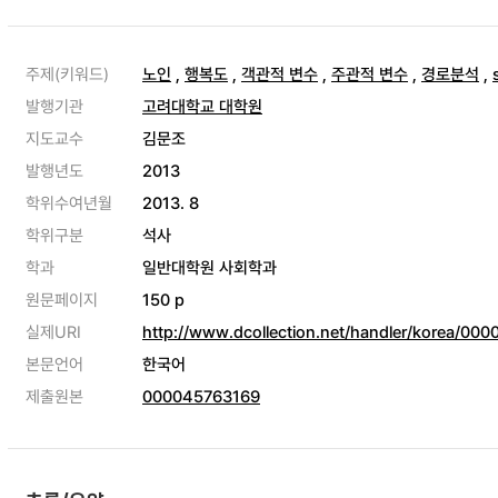
주제(키워드)
노인
,
행복도
,
객관적 변수
,
주관적 변수
,
경로분석
,
발행기관
고려대학교 대학원
지도교수
김문조
발행년도
2013
학위수여년월
2013. 8
학위구분
석사
학과
일반대학원 사회학과
원문페이지
150 p
실제URI
http://www.dcollection.net/handler/korea/0
본문언어
한국어
제출원본
000045763169