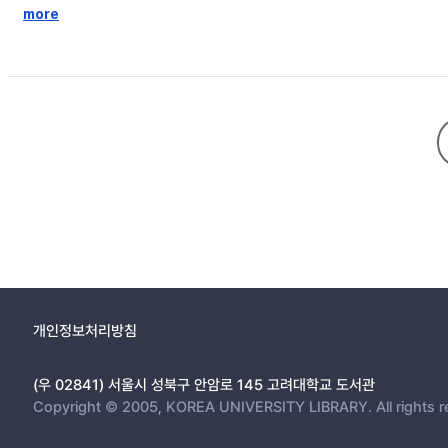
more
제2장 이론적 배경 및 선행연구 검토 14
제1절 한국 노인세대의 특성 및 행복 14
1. 노인의 행복 15
2. 노인 행복의 구성요인 20
제2절 행복 측정방식과 행복모델의 차원 31
1. 행복의 객관적 모델 32
2. 행복의 주관적 모델 35
3. 행복의 종합적 모델 38
제3절 연구가설 및 연구모형 41
제3장 연구방법 44
제1절 분석대상 및 자료설명 44
제2절 변수의 구성 및 측정방법 45
1. 종속변수 45
개인정보처리방침
2. 독립변수 46
3. 매개변수 50
(우 02841) 서울시 성북구 안암로 145 고려대학교 도서관
4. 통제변수 51
Copyright © 2005, KOREA UNIVERSITY LIBRARY. All rights r
제3절 분석절차 52