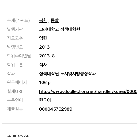
주제(키워드)
북한
,
통합
발행기관
고려대학교 정책대학원
지도교수
임현
발행년도
2013
학위수여년월
2013. 8
학위구분
석사
학과
정책대학원 도시및지방행정학과
원문페이지
106 p
실제URI
http://www.dcollection.net/handler/korea/0
본문언어
한국어
제출원본
000045762989