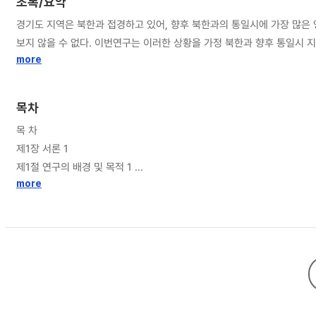
초록/요약
경기도 지역은 북한과 접경하고 있어, 향후 북한과의 통일시에 가장 많은 영향을 받을 수 있는 지역이다. 이러한 지역적 특성을 감안할 때, 평화로운 통일 상황이 가장
보지 않을 수 없다. 이번연구는 이러한 상황을 가정 북한과 향후 통일시
more
목차
목 차
제1장 서론 1
제1절 연구의 배경 및 목적 1
more
1. 연구의 배경 2
2. 연구의 목적 5
제2절 연구의 범위 및 방법 7
1. 연구의 범위 7
2. 연구의 방법 10
제2장 독일과 베트남의 지방자치단체 인력․조직 통합사례 검토 12
제1절 붕괴론적 측면에서본 북한과 남베트남, 동독의 유사성 12