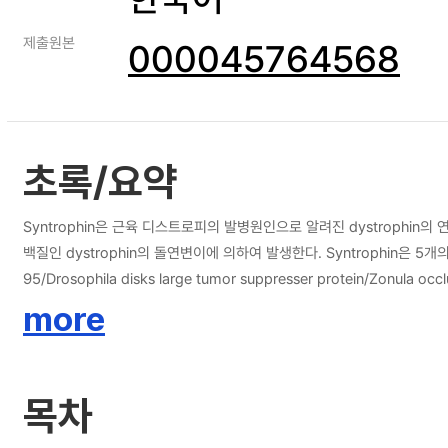
제출원본
000045764568
초록/요약
Syntrophin은 근육 디스트로피의 발병원인으로 알려진 dystrophin의 연
백질인 dystrophin의 돌연변이에 의하여 발생한다. Syntrophin은 5개의 아형인 α1, β
95/Drosophila disks large tumor suppresser protein/Zon
PDZ domain은 membrane channel, receptor, kinase 및 다른 세포
more
다. 이 syntrophin이 neuronal nitric oxide synthase (nNOS
를 유도한다는 연구가 prostate cancer tissue microarra
사용된다. 특히 항암제와 방사선 조사의 항암효과를 높이고, 세포독성을 감소시
목차
genomics 분야에서 가장 유용한 기술로, 특정 유전자의 발현을 조절하여 세포증
RNAi pathway를 통하여 유전자의 발현을 직접 억제하는 기능을 가진다. 본 연