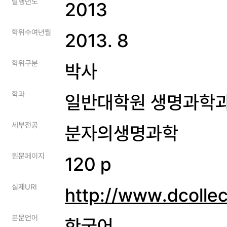
발행년도
2013
학위수여년월
2013. 8
학위구분
박사
학과
일반대학원 생명과학
세부전공
분자의생명과학
원문페이지
120 p
실제URI
http://www.dcolle
본문언어
한국어