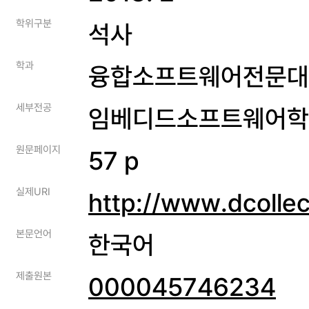
학위구분
석사
학과
융합소프트웨어전문대
세부전공
임베디드소프트웨어학
원문페이지
57 p
실제URI
http://www.dcolle
본문언어
한국어
제출원본
000045746234