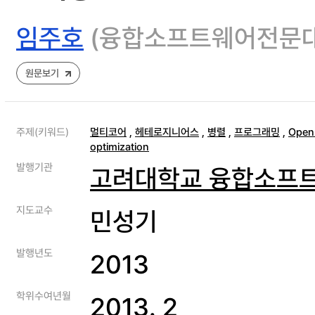
임주호
(융합소프트웨어전문
원문보기
주제(키워드)
멀티코어
,
헤테로지니어스
,
병렬
,
프로그래밍
,
Ope
optimization
발행기관
고려대학교 융합소프
지도교수
민성기
발행년도
2013
학위수여년월
2013. 2