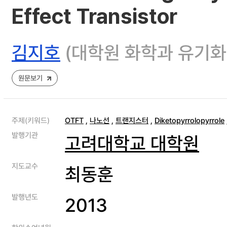
Effect Transistor
김지호
(대학원 화학과 유기화
원문보기
주제(키워드)
OTFT
,
나노선
,
트랜지스터
,
Diketopyrrolopyrrole
발행기관
고려대학교 대학원
지도교수
최동훈
발행년도
2013