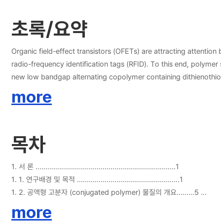
초록/요약
Organic field-effect transistors (OFETs) are attracting attention
radio-frequency identification tags (RFID). To this end, polymer 
new low bandgap alternating copolymer containing dithienothio
voltammetry, absorption spectroscopy and photoluminescence spec
more
polymer single nanowire nanoelectronic devices to study their 
목차
1. 서 론 .......................................................................1
1. 1. 연구배경 및 목적 ....................................................1
1. 2. 공액형 고분자 (conjugated polymer) 물질의 개요.........5
1. 2. 1. 공액형 반도체 고분자 (conjugated semiconducting polymer)..................
more
1. 2. 2. Diketopyrrolopyrrole (DPP)를 포함하는 유기반도체 물질.........................