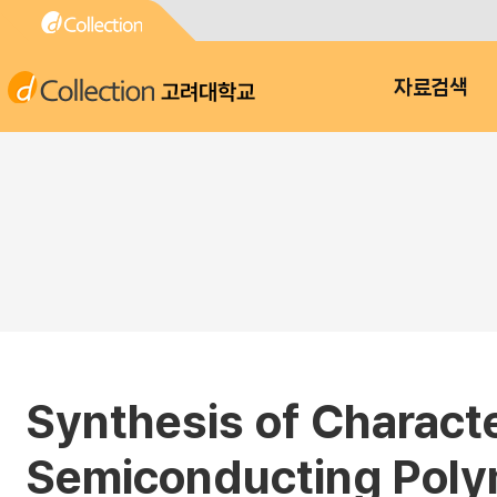
고려대학교
자료검색
Synthesis of Characte
Semiconducting Polym