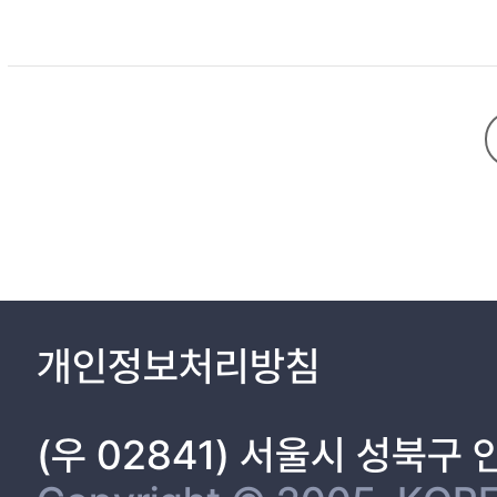
1. 3. 유기 박막 트랜지스터(Organic Thin Film Transistor)...11
1. 3. 1. 유기 박막 트랜지스터의 구조..............................12
1. 3. 2. 유기 박막 트랜지스터의 동작 원리.......................15
1. 4. 고분자를 기반으로한 나노선 (Nanowire)의 개요..........19
2. 실 험......................................................................22
2. 1. 시약 및 기기..........................................................22
2. 2. 시료의 합성...........................................................23
2. 3. 측정기기의 사용 및 준비..........................................28
3. 결과 및 고찰.............................................................32
3. 1. 고분자의 합성 및 구조 확인......................................32
개인정보처리방침
3. 2. 고분자의 열적 특성.................................................40
3. 3. 유기 전계-효과 트랜지스터로의 적용 시 특성과 성능...43
3. 3. 1. 광학적 특성 (UV-Vis 흡수 스펙트럼)....................43
(우 02841) 서울시 성북구
3. 3. 2. 전기화학적 특성...............................................46
3. 3. 3. X-ray diffraction 측정 및 분석.............................49