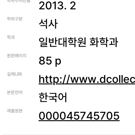
학위수여년월
2013. 2
학위구분
석사
학과
일반대학원 화학과
원문페이지
85 p
실제URI
http://www.dcolle
본문언어
한국어
제출원본
000045745705