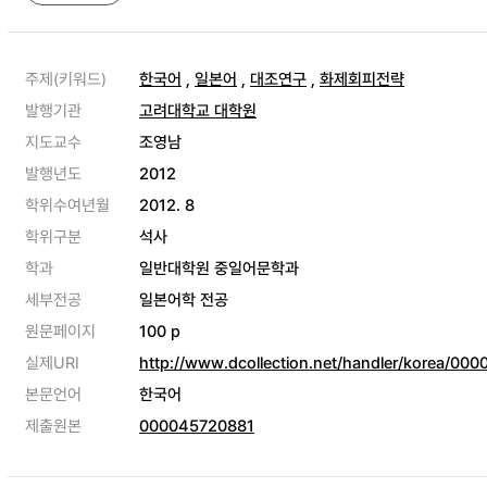
주제(키워드)
한국어
,
일본어
,
대조연구
,
화제회피전략
발행기관
고려대학교 대학원
지도교수
조영남
발행년도
2012
학위수여년월
2012. 8
학위구분
석사
학과
일반대학원 중일어문학과
세부전공
일본어학 전공
원문페이지
100 p
실제URI
http://www.dcollection.net/handler/korea/0
본문언어
한국어
제출원본
000045720881