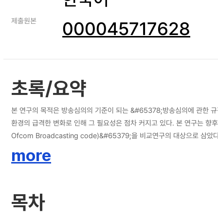
제출원본
000045717628
초록/요약
본 연구의 목적은 방송심의의 기준이 되는 &#65378;방송심의에 관한 
환경의 급격한 변화로 인해 그 필요성은 점차 커지고 있다. 본 연구는 향후
Ofcom Broadcasting code)&#65379;을 비교연구의 대상으로 삼았다. 세부적으로, ▲ 규정의 구성 및 체계, ▲ 개별 심의 기준, ▲ 심의 절차의 세 가지 차원으로 분류하여 양 국의 규정을 비교 분석하였다. 그 결과, &#65378
의에 관한 규정&#65379;은 규정의 구성 및 체계 차원에서 상위법령
more
적 규정이 많아 구성의 체계성은 떨어지는 것으로 나타났다. 그리고, 공정성, 어린이·청소년 보호, 권리침해금지, 광고효과의 제한 등 개별 심의기준에 대한 비교분석 결과, &#65378;오프컴 방송 규정&#65379;의 경우 용어와 규정을 구체
적으로 정의하고, 판단 기준을 명확하게 제시하고 있으며, 특히 &#6537
는 조항이 많아 개선이 필요한 것으로 나타났다. 마지막으로, 심의 절차에 있어, 심의 가능 시한, 심의 기간의 명시, 구두·서면 의견수렴 절차의 보장 등의 규정은 &#65378;방송심의에 관한 규정&#65379;에도 준용, 절차적 차원의 투명성
목차
과 예측가능성을 보장하는 것이 바람직할 것으로 보인다. 본 연구는 개별 심의사례에 대한 분석, 영국 외 타국가의 유사 규정과의 폭넓은 비교 등이 수반된다면 더욱 합리적인 개선책을 제시할 수 있었을 것이라는 점에서 한계가 있으며, 후
속 연구에서 이러한 점이 보완되어 합리적 개선방안을 위한 관련 논의가 