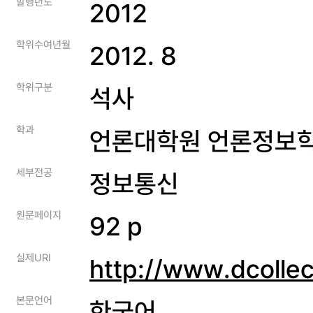
발행년도
2012
학위수여년월
2012. 8
학위구분
석사
학과
언론대학원 언론정보
세부전공
정보통신
원문페이지
92 p
실제URI
http://www.dcolle
본문언어
한국어