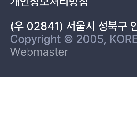
개인정보처리방침
3. 심의체계 및 현황 17
제3장 심의규정 비교 분석 20
(우 02841) 서울시 성북구
제1절 심의규정의 구성 및 체계 20
1. 한국 : ｢방송심의에 관한 규정｣ 20
Copyright © 2005, KORE
2. 영국 : ｢오프컴 방송 규정(the Ofcom Broadcasting Code)｣ 24
Webmaster
제2절 심의 기준 27
1. 공정성 27
2. 어린이·청소년 보호 37
3. 권리침해금지 49
4. 간접광고 54
5. 기타 60
제3절 심의 절차 66
1. 한국 66
2. 영국 68
제4장 분석결과 72