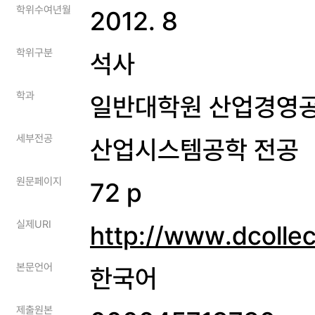
학위수여년월
2012. 8
학위구분
석사
학과
일반대학원 산업경영
세부전공
산업시스템공학 전공
원문페이지
72 p
실제URI
http://www.dcolle
본문언어
한국어
제출원본