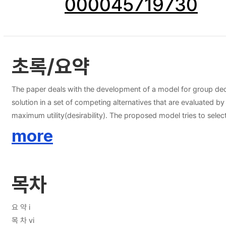
000045719730
초록/요약
The paper deals with the development of a model for group dec
solution in a set of competing alternatives that are evaluated b
maximum utility(desirability). The proposed model tries to select a common best
measure of each decision maker. To evaluate the effectiveness
more
proposed model produces more realistic and better compromised a
proposed procedure to the multi-reservoir operation problem for
목차
요 약 i
목 차 vi