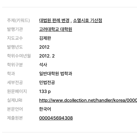
주제(키워드)
대법원 판례 변경
,
소멸시효 기산점
발행기관
고려대학교 대학원
지도교수
김제완
발행년도
2012
학위수여년월
2012. 2
학위구분
석사
학과
일반대학원 법학과
세부전공
민법전공
원문페이지
133 p
실제URI
http://www.dcollection.net/handler/korea/00
본문언어
한국어
제출원본
000045694308