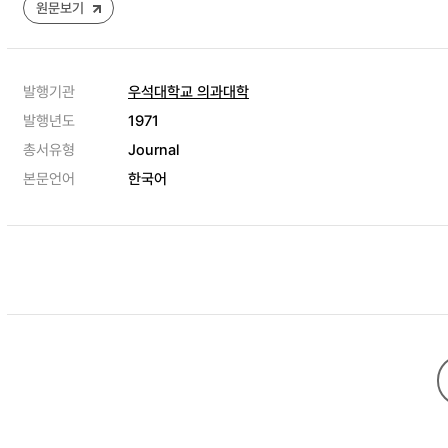
원문보기
발행기관
우석대학교 의과대학
발행년도
1971
총서유형
Journal
본문언어
한국어