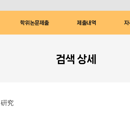
학위논문제출
제출내역
자
검색 상세
 硏究