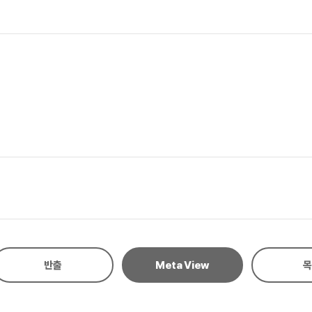
반출
Meta View
목