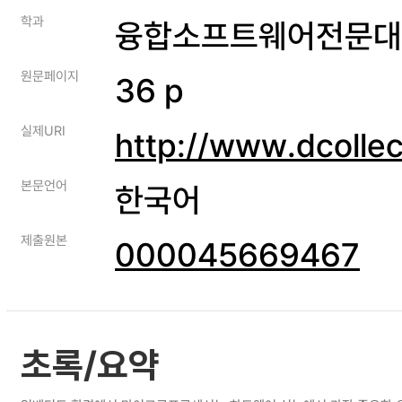
학과
융합소프트웨어전문대
원문페이지
36 p
실제URI
http://www.dcolle
본문언어
한국어
제출원본
000045669467
초록/요약