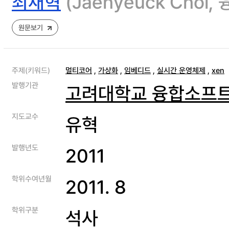
최재혁
(Jaehyeuck C
원문보기
주제(키워드)
멀티코어
,
가상화
,
임베디드
,
실시간 운영체제
,
xen
발행기관
고려대학교 융합소프
지도교수
유혁
발행년도
2011
학위수여년월
2011. 8
학위구분
석사