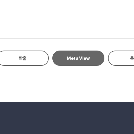
반출
Meta View
목