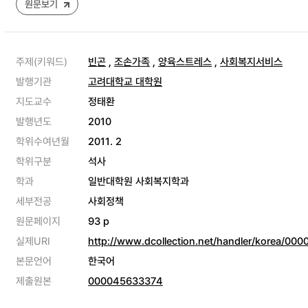
원문보기
주제(키워드)
빈곤
,
조손가족
,
양육스트레스
,
사회복지서비스
발행기관
고려대학교 대학원
지도교수
정태환
발행년도
2010
학위수여년월
2011. 2
학위구분
석사
학과
일반대학원 사회복지학과
세부전공
사회정책
원문페이지
93 p
실제URI
http://www.dcollection.net/handler/korea/00
본문언어
한국어
제출원본
000045633374