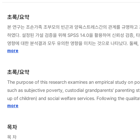
초록/요약
본 연구는 조손가족 조부모의 빈곤과 양육스트레스간의 관계를 규명하고 조손가족 대상 사회복지서비스의 필요성과
하였다. 설정된 가설 검증을 위해 SPSS 14.0을 활용하여 신뢰성 검증, 타당성 검증, 단순회귀분석
영향에 대한 분석결과 모두 유의한 영향을 미치는 것으로 나타났다. 둘째
으로 나타났다. 마지막으로 사회복지서비스 필요성을 규명한 결과 연구에 사용된 항목 모두 지원에 대한 기대를 가지고 있
more
한 현시점에서 빈곤과 조부모의 양육스트레스 간 관계 규명을 시도하여 
여 향후 이에 대한 정책 수립과 지원이 필요하다는 것을 제시하였다. 또한
초록/요약
The purpose of this research examines an empirical study on poverty affecting
such as subjective poverty, custodial grandparents' parenting st
up of children) and social welfare services. Following the qualitative research tradition in the field, the study examines two hypotheses(sub-hypotheses is six). To test the hypotheses, the study analyzes with
reliability analysis, validity analysis, exploratory factor analysis, one pa
more
subjective poverty impacts on custodial grandparents' parenting s
paper suggests the needs and strategies for social welfare servi
목차
목 차