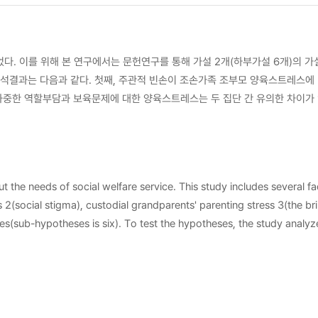
을 설정
가족 조부모 양육스트레스에 미치는
과중한 역할부담과 보육문제에 대한 양육스트레스는 두 집단 간 유의한 차이가 
 조부모의 손자·녀 양육 스트레스를 줄이는 데 직접적인 도움이 된다는 점을
re service. This study includes several factors
 2(social stigma), custodial grandparents' parenting stress 3(the br
the study are as follows. The results suggest that
stically valid difference according to the absolute poverty. Finally 
he study are also discussed.