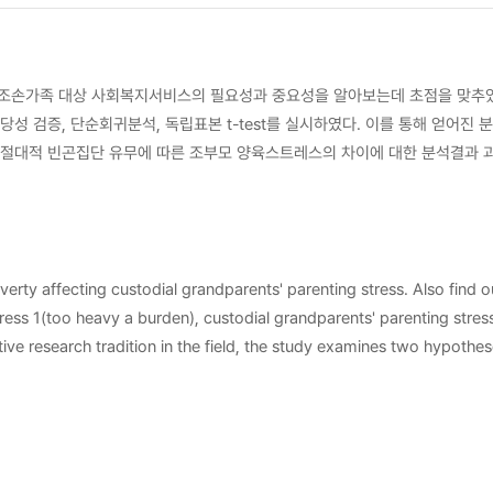
 중요성을 알아보는데 초점을 맞추었다. 이를 위해 본 연구에서는 문헌연구를 통해 가설 2개(하부가설 6개)의 가설
, 독립표본 t-test를 실시하였다. 이를 통해 얻어진 분석결과는 다음과 같다. 첫째, 주관적 빈손이 조손
, 절대적 빈곤집단 유무에 따른 조부모 양육스트레스의 차이에 대한 분석결과 
는 것으로 파악되었다. 본 연구의 이론적 의의는 기존 국내의 조손가족 연구 중 상대적으로 조부모 대상 연구가 부족
실증적인 근거를 제시한 것이다. 실무적으로는 사회복지서비스가 빈곤한 조손가족
 본 연구의 한계점과 향후 연구방향을 언급하였다.
 custodial grandparents' parenting stress. Also find out the needs of social welfa
ress 1(too heavy a burden), custodial grandparents' parenting stress
ired t-test and simple regression analysis using SPSS 14.0. The key findings of 
tress significantly. Also grandparents' parenting stress showed stati
ce on custodial grandparents. Limitations and future extentions of t