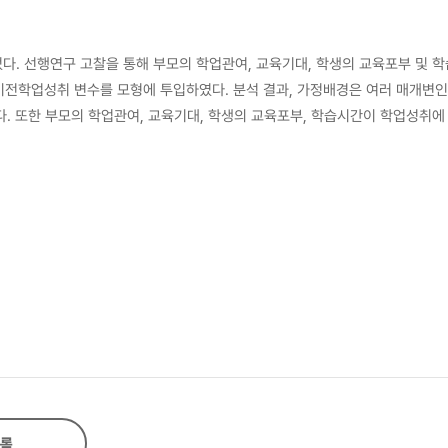
다. 선행연구 고찰을 통해 부모의 학업관여, 교육기대, 학생의 교육포부 및 학
전학업성취 변수를 모형에 투입하였다. 분석 결과, 가정배경은 여러 매개변인
. 또한 부모의 학업관여, 교육기대, 학생의 교육포부, 학습시간이 학업성취에
대로 작용할 여지가 있는 것으로 분석되었다. 한편, 남학생과 여학생을 대상으
학업수행을 둘러싼 제반조건들에서도 불리한 입장에 놓여있을 가능성이 높기 때문
록