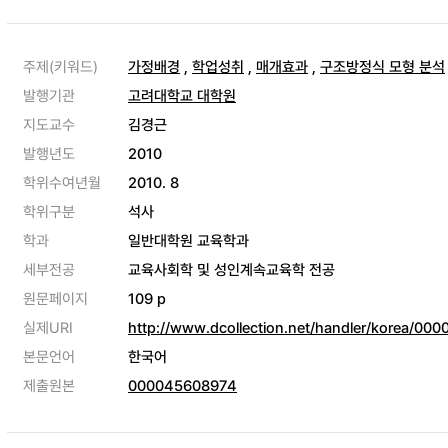
주제(키워드)
가정배경
,
학업성취
,
매개효과
,
구조방정식 모형 분석
발행기관
고려대학교 대학원
지도교수
김경근
발행년도
2010
학위수여년월
2010. 8
학위구분
석사
학과
일반대학원 교육학과
세부전공
교육사회학 및 성인계속교육학 전공
원문페이지
109 p
실제URI
http://www.dcollection.net/handler/korea/00
본문언어
한국어
제출원본
000045608974