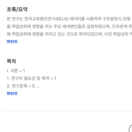
초록/요약
본 연구는 한국교육종단연구(KELS) 데이터를 사용하여 구조방정식 모형
을 학업성취에 영향을 주는 주요 매개변인들로 설정하였으며, 인과관계 
해 학업성취에 영향을 끼치고 있는 것으로 파악되었으며, 이전 학업성취 
직&#8228;간접적인 영향력 역시 유의미한 것으로 판명되어, 그간 가
more
분석을 실시한 결과, 남학생과 여학생의 학업성취 결정기제에 차이가 있는
학생들에게 가정배경의 격차에 기인하는 교육지원과 환경의 차이에 대한 
목차
Ⅰ. 서론 = 1
1. 연구의 필요성 및 목적 = 1
2. 연구문제 = 5
more
Ⅱ. 이론적 배경 = 6
1. 학업성취에 영향을 미치는 요인 = 6
가. 가정배경과 학업성취 = 6
나. 부모의 학업관여와 학업성취 = 10
다. 부모의 교육기대와 학업성취 = 21