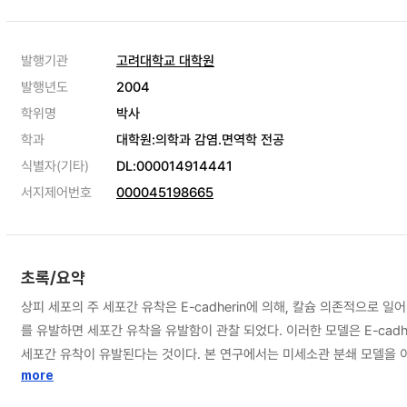
발행기관
고려대학교 대학원
발행년도
2004
학위명
박사
학과
대학원:의학과 감염.면역학 전공
식별자(기타)
DL:000014914441
서지제어번호
000045198665
초록/요약
상피 세포의 주 세포간 유착은 E-cadherin에 의해, 칼슘 의존적으로 일어난다. 그러나 최근에 normal human epidermal keratinocyte(NHEK)를 일반적으로 세포간 유착이 유발되지 않는 저 칼슘농도(0.05mM)
를 유발하면 세포간 유착을 유발함이 관찰 되었다. 이러한 모델은 E-cadherin 의존 세포간 유착에서 세포내 신호 전달의 중요성을 시사한다. 미세소관 분쇄 유도 세포간 유착의 특징은 고 칼슘 모델과 비교하여 주로 E-cadherin의 미성숙
세포간 유착이 유발된다는 것이다. 본 연구에서는 미세소관 분쇄 모델을 이용하여 유발되는 미성숙 세포간 유착의 성숙에 관한 연구를 시행하였다. 첫 단계 실험을 통해 미성숙 세포간 유착은 기질 유착 신호와 세포간 유착 신화의 역학적 평
형 관계에 있음을 보였다. 또한 RhoA associated kinase (p160ROCK)의 활성 억제에 의한 기질 유착의 억제를 유발하여 세포간 유착의 성숙이 촉진됨을 관찰하였다. 이러한 결과를 바탕으로 세포간 유착의 성숙이 p160ROCK와 상보
more
적으로 상호 조절되는 hDia-1의 활성에 영향을 받을 것이라는 가설 하에, p160ROCK와 hDia-1의 cDNA를 클로닝 하였