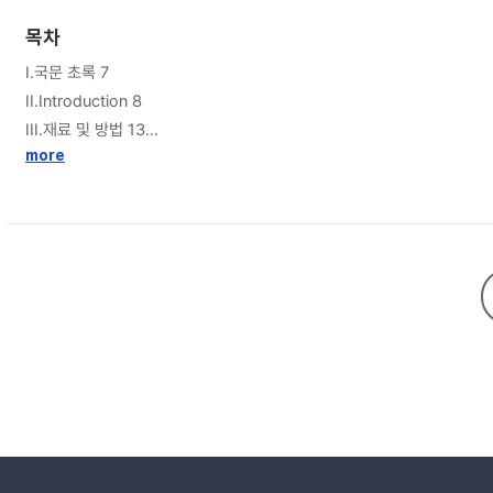
variants들에 의해 hDia-1의 활성이 조절됨을 알 수 있었다.
목차
I.국문 초록 7
II.Introduction 8
III.재료 및 방법 13
세 포
more
화학 물질 및 항체
간접 면역 형광법
RNA 추출 및 역전사
hDia-1과 ROCK 클로닝
Mammalian expression vector cloning
Transfection
IV.결과 20
Part 1 : 미세소관 붕괴시 생성되는 세포간 유착 모델에서의 세포간 유
1. 미세소관 붕괴시 세포간 유착 모델의 특징.
2. 미세소관 붕괴시 유도 세포간 유착에서 기질 유착 신호 전달.
3. Y-27632에 의한 기질 유착 및 stress fiber 형성 억제에 의한 성숙