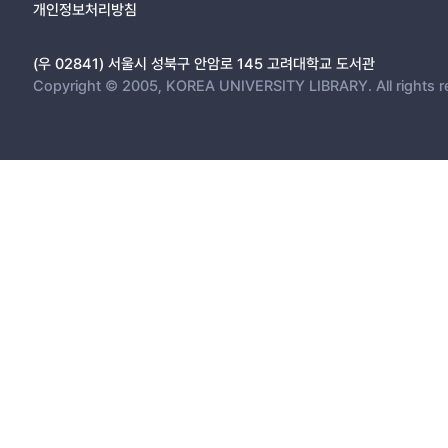
Part II : ROCK와 hDia-1 cDNA 클로닝.
개인정보처리방침
1. hDia-1 및 ROCK cDNA 클로닝.
2. hDia-1의 deletion variants의 발견.
(우 02841) 서울시 성북구 안암로 145 고려대학교 도서관
3. hDia-1와 ROCK cDNA의 활성 확인.
Copyright © 2005, KOREA UNIVERSITY LIBRARY. All rights r
4. Further perspective
IV.Discussion 42
V.영문 초록 46
VI.참고 문헌 47