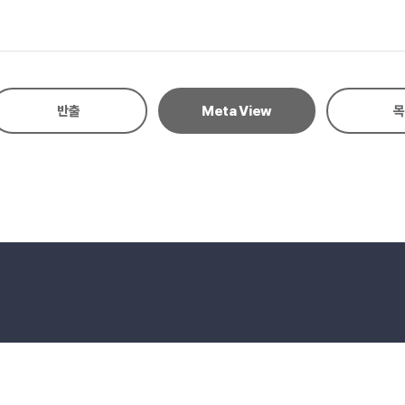
장 훌륭한 업적중의 하나인 훈민정음을 창제한 세종대왕과 한국 근대화의 선구
사항이 되어야 할 것이다.
반출
Meta View
목
eserved.
E-mail to Webmaster