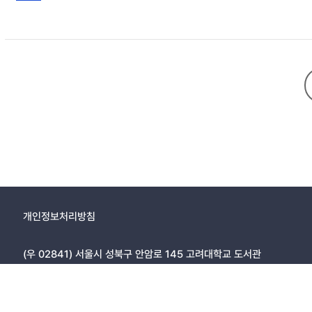
적인 리더십의 부재라고 할 수 있다 (임성수, 2007). 본 논문은 리더십에 관한 몇 가지 이론들을 검토하고, 임성수(2007)가 제시한, 리더십의 4개의 핵심어 쌍(첫째, 비전과 영향력, 둘째, 선택과 실행, 셋째, 인재와 제도, 넷째, 문화와 풍토)
과 그것들로 서술된 리더의 자질과 임무에 의거하여, 우리나라 역사상 가
어 쌍으로 서술된 리더의 자질과 임무는 또한 리더 선정 시의 중요한 고려
개인정보처리방침
(우 02841) 서울시 성북구 안암로 145 고려대학교 도서관
Copyright © 2005, KOREA UNIVERSITY LIBRARY. All rights r