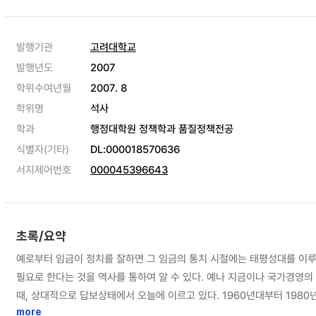
발행기관
고려대학교
발행년도
2007
학위수여년월
2007. 8
학위명
석사
학과
행정대학원 정책학과 품질정책전공
식별자(기타)
DL:000018570636
서지제어번호
000045396643
초록/요약
예로부터 임금이 정치를 잘하면 그 임금의 통치 시절에는 태평성대를 이루
필요로 한다는 것을 역사를 통하여 알 수 있다. 예나 지금이나 국가경영의 가장 큰 이슈는 국가의 경제발전이다. 즉, 백성이 잘 먹고 잘 살 수 있는 나라를 만드는 것을 말한다. 한국은 1990년대 이후 의미 있는 발전 없이, 경쟁국들과 비교할
때, 상대적으로 답보상태에서 오늘에 이르고 있다. 1960년대부터 1980
상대적 박탈감과 좌절감을 느끼고 있는 실정이다. 한국인들의 개인적 능력 
more