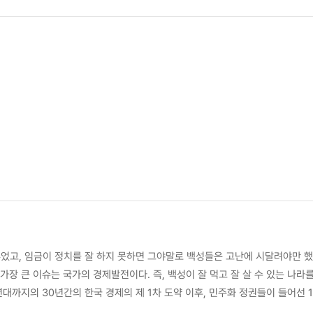
었고, 임금이 정치를 잘 하지 못하면 그야말로 백성들은 고난에 시달려야만 했
년대까지의 30년간의 한국 경제의 제 1차 도약 이후, 민주화 정권들이 들어선 1
수준은 높은 편이나 집단적 의식 수준은 낮은 편인데, 집단적 의식 수준을 높이