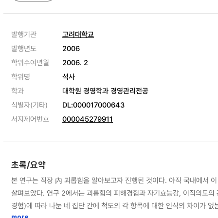
발행기관
고려대학교
발행년도
2006
학위수여년월
2006. 2
학위명
석사
학과
대학원 경영학과 경영관리전공
식별자(기타)
DL:000017000643
서지제어번호
000045279911
초록/요약
본 연구는 직장 內 괴롭힘을 알아보고자 진행된 것이다. 아직 국내에서 이
살펴보았다. 연구 2에서는 괴롭힘의 피해경험과 자기효능감, 이직의도의 
경험)에 따라 나눈 네 집단 간에 척도의 각 항목에 대한 인식의 차이가
more