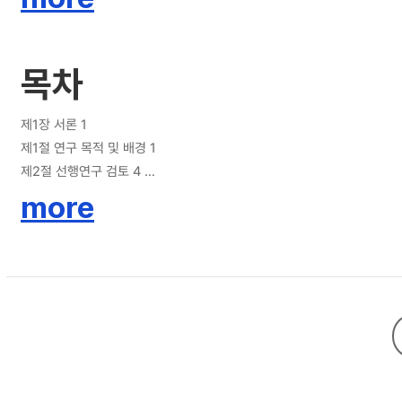
목차
제1장 서론 1
제1절 연구 목적 및 배경 1
제2절 선행연구 검토 4
제3절 연구범위 및 방법 6
more
제2장 이론적 논의 9
제1절 갈등의 이론적 논의 9
1. 갈등의 사회학적 접근 9
2. 갈등의 국제관계론적 접근 14
제2절 남북한 갈등의 구조적 성격 19
1. 남북한 갈등의 구조적 성격 21
2. 대북 유화정책 분석 22