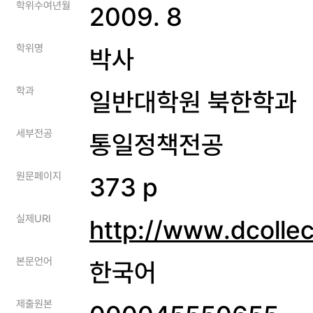
학위수여년월
2009. 8
학위명
박사
학과
일반대학원 북한학과
세부전공
통일정책전공
원문페이지
373 p
실제URI
http://www.dcolle
본문언어
한국어
제출원본