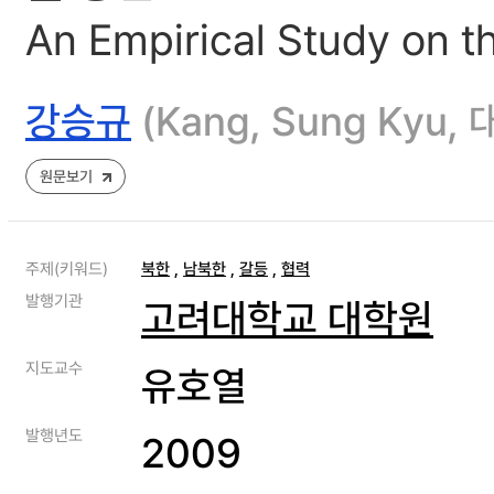
An Empirical Study on t
강승규
(Kang, Sung Ky
원문보기
주제(키워드)
북한
,
남북한
,
갈등
,
협력
발행기관
고려대학교 대학원
지도교수
유호열
발행년도
2009