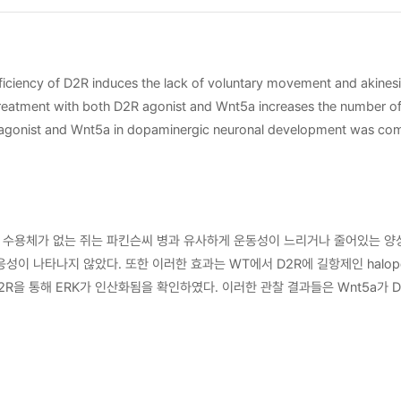
ficiency of D2R induces the lack of voluntary movement and akinesi
reatment with both D2R agonist and Wnt5a increases the number o
2R agonist and Wnt5a in dopaminergic neuronal development was com
t5a was shown that Wnt5a was associated with D2R. Dishevelled 3 (
st and Wnt5a in WT but not in D2R^(-/-) and this activation was al
 However, ERK activation induced by Wnt5a was blocked by PTX,
 in dopaminergic neuronal development via PI3K and ERK pathway.
형 수용체가 없는 쥐는 파킨슨씨 병과 유사하게 운동성이 느리거나 줄어있는 양
 나타나지 않았다. 또한 이러한 효과는 WT에서 D2R에 길항제인 haloper
2R을 통해 ERK가 인산화됨을 확인하였다. 이러한 관찰 결과들은 Wnt5a가 D