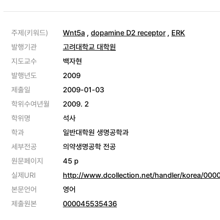
주제(키워드)
Wnt5a
,
dopamine D2 receptor
,
ERK
발행기관
고려대학교 대학원
지도교수
백자현
발행년도
2009
제출일
2009-01-03
학위수여년월
2009. 2
학위명
석사
학과
일반대학원 생명공학과
세부전공
의약생명공학 전공
원문페이지
45 p
실제URI
http://www.dcollection.net/handler/korea/00
본문언어
영어
제출원본
000045535436