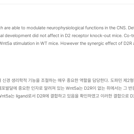
 are able to modulate neurophysiological functions in the CNS. De
l development did not affect in D2 receptor knock-out mice. Co-t
r Wnt5a stimulation in WT mice. However the synergic effect of D
gonist). Indeed, the result of immunoprecipitation of D2R and Wn
 and non-canonical pathway of Wnt was phosphorylated by D2R agoni
 was not affected by treatment of Wnt5a after knockdown of Dvl3.
gest that the interaction between D2R and Wnt5a is a crucial role
 신경 생리학적 기능을 조절하는 매우 중요한 역할을 담당한다. 도파민 제2
발달에 중요한 인자로 알려져 있는 Wnt5a는 D2R이 없는 쥐에서는 그 반응성이
nt5a는 ligand로서 D2R에 결합하고 있음을 확인하였고 이러한 결합으로 D
한다.