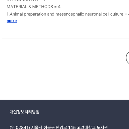
MATERIAL & METHODS = 4
1.Animal preparation and mesencephalic neuronal cell culture =
2.Immunocytochemistry = 5
more
3.Preparation of Wnt5a conditioned media = 5
4.Immunoprecipitation and Western blotting = 6
5.Ligand binding assay = 7
6.In situ hybridization = 8
7.Oligomeric siRNA transfection and drug treatments = 9
8.Western blot analysis of p-ERK = 10
9.Statistical analysis = 10
RESULTS = 11
1.The synergic effect on dopaminergic neuronal development t
2.Interaction between Wnt5a and dopamine D2 receptor = 15
3.Effect of D2R agonist and Wnt5a on dishevelled3 phos-phory
4.Effect of Dvl3 expression knockdown in D2R-mediated ERK si
개인정보처리방침
5. PI3K-mediated ERK activation induced by Wnt5a = 25
DISCUSSION = 27
(우 02841) 서울시 성북구 안암로 145 고려대학교 도서관