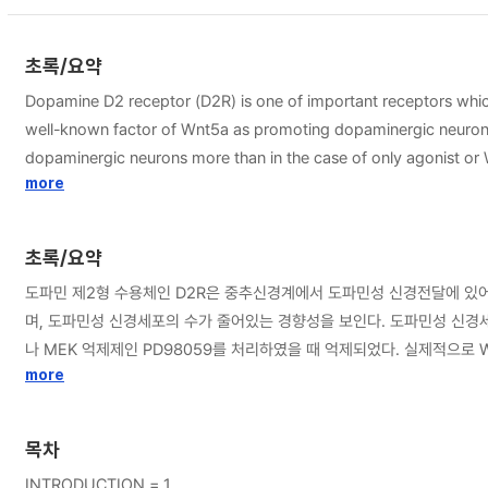
초록/요약
Dopamine D2 receptor (D2R) is one of important receptors which
well-known factor of Wnt5a as promoting dopaminergic neurona
dopaminergic neurons more than in the case of only agonist o
blocked by PD98059 (MAPK inhibitor) and haloperidol (D2R anta
more
which is well-known as a signaling molecule of both canonical
blocked by haloperidol. Nevertheless, phosphorylation of ERK
초록/요약
LY294002 (PI3K inhibitor), and haloperidol. These findings sug
도파민 제2형 수용체인 D2R은 중추신경계에서 도파민성 신경전달에 있어
며, 도파민성 신경세포의 수가 줄어있는 경향성을 보인다. 도파민성 신경세포
나 MEK 억제제인 PD98059를 처리하였을 때 억제되었다. 실제적으로 W
해 ERK를 활성화시켜 도파민성 신경세포의 발달을 유도하고 있음을 제시
more
목차
INTRODUCTION = 1