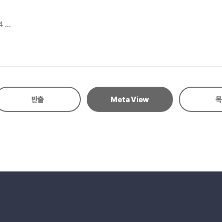
 4
반출
Meta View
목
hrough the D2R agonist and Wnt5a = 11
lation via dopamine D2 receptor = 18
gnaling by Wnt5a in dopaminergic mesencephalic neuronal culture