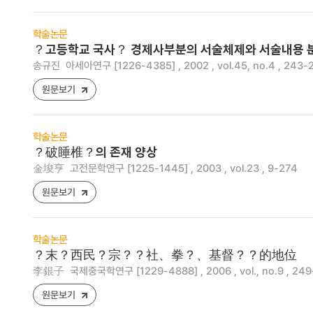
학술논문
？고등학교 국사？ 경제사부분의 서술체제와 서술내용 
송규진
아세아연구 [1226-4385] , 2002 , vol.45, no.4 , 243-
원문보기
학술논문
？破睡椎？의 존재 양상
金埈亨
고전문학연구 [1225-1445] , 2003 , vol.23 , 9-274
원문보기
학술논문
？末？西民？宗？？社、拳？、基督？？的地位
李銀子
국제중국학연구 [1229-4888] , 2006 , vol., no.9 , 24
원문보기