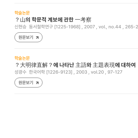
학술논문
？山의 학문적 계보에 관한 一考察
신현승
동서철학연구 [1225-1968] , 2007 , vol., no.44 , 265-
원문보기
학술논문
？大明律直解？에 나타난 主語와 主題表現에 대하여
성광수
한국어학 [1226-9123] , 2003 , vol.20 , 97-127
원문보기