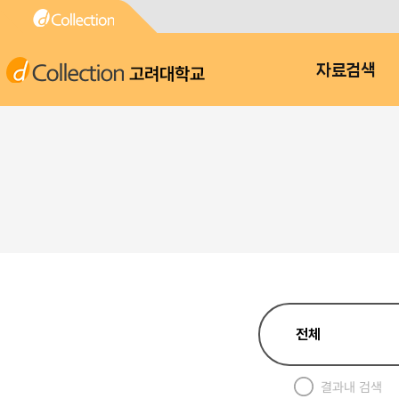
고려대학교
자료검색
결과내 검색