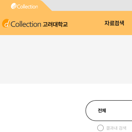
고려대학교
자료검색
결과내 검색