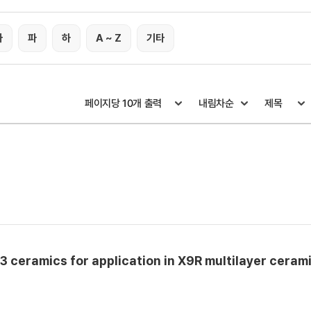
타
파
하
A ~ Z
기타
3 ceramics for application in X9R multilayer ceram