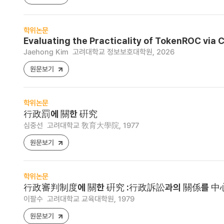
학위논문
Evaluating the Practicality of TokenROC via
Jaehong Kim
고려대학교 정보보호대학원, 2026
원문보기
학위논문
行政罰에 關한 硏究
심중선
고려대학교 敎育大學院, 1977
원문보기
학위논문
行政審判制度에 關한 硏究 :行政訴訟과의 關係를 中
이팔수
고려대학교 교육대학원, 1979
원문보기