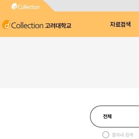
고려대학교
자료검색
결과내 검색