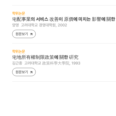
학위논문
宅配事業의 서비스 改善이 原價에 미치는 影響에 關한
양영
고려대학교 경영대학원, 2002
원문보기
학위논문
宅地所有權制限政策에 關한 硏究
김근종
고려대학교 政策科學大學院, 1993
원문보기